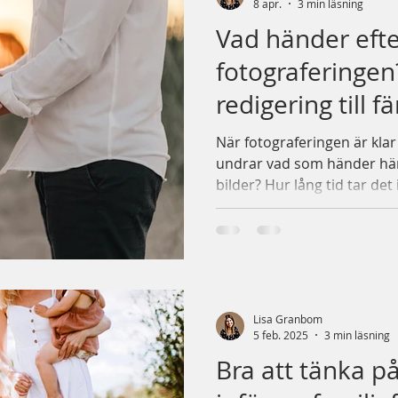
8 apr.
3 min läsning
Vad händer eft
fotograferingen?
redigering till f
När fotograferingen är klar
undrar vad som händer här
bilder? Hur lång tid tar de
går redigeringen egentligen
dig genom hela processen, fr
Mitt mål är att du som kund
informerad och kunna njut
fram. Urval Inom några dag
kommer du få ett mejl med e
Lisa Granbom
urvalsgall
5 feb. 2025
3 min läsning
Bra att tänka p