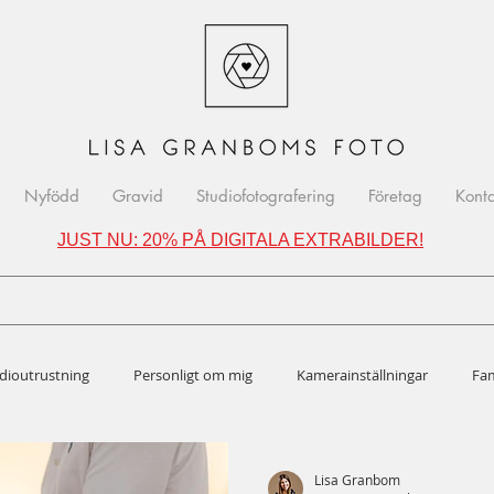
Nyfödd
Gravid
Studiofotografering
Företag
Kont
JUST NU: 20% PÅ DIGITALA EXTRABILDER!
dioutrustning
Personligt om mig
Kamerainställningar
Fam
n
Lisa Granbom