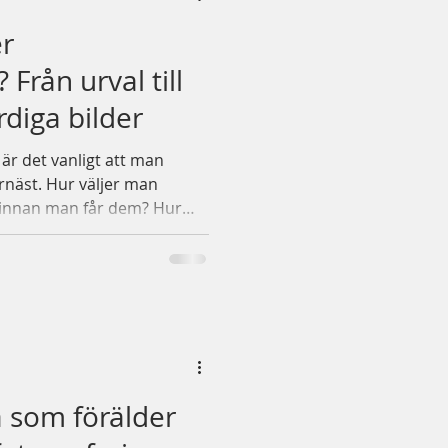
er
 Från urval till
ärdiga bilder
 är det vanligt att man
näst. Hur väljer man
t innan man får dem? Hur
 till? Här kommer jag guida
ån urval till färdiga bilder.
 ska känna dig trygg,
a av upplevelsen hela vägen
ar efter fotograferingen
n länk till ditt personliga
å som förälder