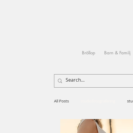
Bröllop
Barn & Familj
All Posts
studiofotografering
stu
Bröllopsfotografering
Processe