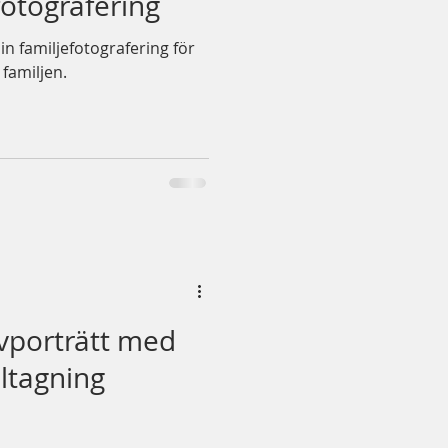
fotografering
din familjefotografering för
 familjen.
lvporträtt med
lltagning