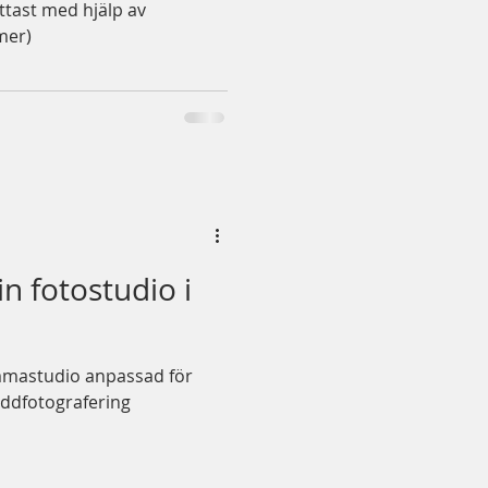
ättast med hjälp av
imer)
n fotostudio i
emmastudio anpassad för
öddfotografering