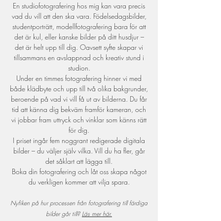
En studiofotografering hos mig kan vara precis
vad du vill att den ska vara. Födelsedagsbilder,
studentporträtt, modellfotografering bara för att
det är kul, eller kanske bilder på ditt husdjur –
det är helt upp till dig. Oavsett syfte skapar vi
tillsammans en avslappnad och kreativ stund i
studion.
Under en timmes fotografering hinner vi med
både klädbyte och upp till två olika bakgrunder,
beroende på vad vi vill få ut av bilderna. Du får
tid att känna dig bekväm framför kameran, och
vi jobbar fram uttryck och vinklar som känns rätt
för dig.
I priset ingår fem noggrant redigerade digitala
bilder – du väljer själv vilka. Vill du ha fler, går
det såklart att lägga till.
Boka din fotografering och låt oss skapa något
du verkligen kommer att vilja spara.
Nyfiken på hur processen från fotografering till färdiga
bilder går till?
Läs mer här.