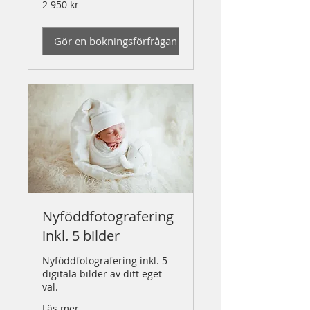
2 950
2 950 kr
svenska
kronor
Gör en bokningsförfrågan
Nyföddfotografering
inkl. 5 bilder
Nyföddfotografering inkl. 5
digitala bilder av ditt eget
val.
Läs mer