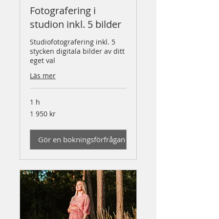
Fotografering i
studion inkl. 5 bilder
Studiofotografering inkl. 5
stycken digitala bilder av ditt
eget val
Läs mer
1 h
1 950
1 950 kr
svenska
kronor
Gör en bokningsförfrågan