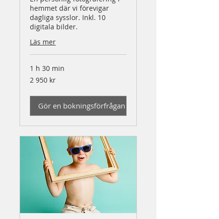
hemmet där vi förevigar
dagliga sysslor. Inkl. 10
digitala bilder.
Läs mer
1 h 30 min
2 950
2 950 kr
svenska
kronor
Gör en bokningsförfrågan