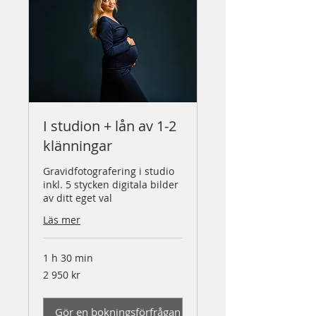
I studion + lån av 1-2
klänningar
Gravidfotografering i studio
inkl. 5 stycken digitala bilder
av ditt eget val
Läs mer
1 h 30 min
2 950
2 950 kr
svenska
kronor
Gör en bokningsförfrågan