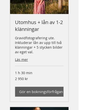
Utomhus + lån av 1-2
klänningar
Gravidfotografering ute.
Inkluderar lån av upp till två
klänningar + 5 stycken bilder
av eget val.
Läs mer
1 h 30 min
2 950
2 950 kr
svenska
kronor
Gör en bokningsförfrågan