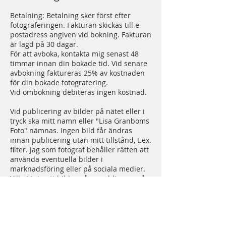
Betalning: Betalning sker först efter
fotograferingen. Fakturan skickas till e-
postadress angiven vid bokning. Fakturan
är lagd på 30 dagar.
För att avboka, kontakta mig senast 48
timmar innan din bokade tid. Vid senare
avbokning faktureras 25% av kostnaden
för din bokade fotografering.
Vid ombokning debiteras ingen kostnad.
Vid publicering av bilder på nätet eller i
tryck ska mitt namn eller "Lisa Granboms
Foto" nämnas. Ingen bild får ändras
innan publicering utan mitt tillstånd, t.ex.
filter. Jag som fotograf behåller rätten att
använda eventuella bilder i
marknadsföring eller på sociala medier.
Vill ni inte att bilder på er publiceras på
mina sidor kommer jag givetvis inte
publicera era bilder. Säg i så fall till mig
under ert fotograferingstillfälle.