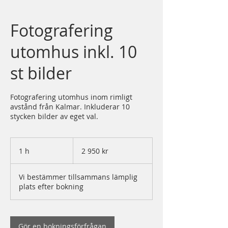
Fotografering
utomhus inkl. 10
st bilder
Fotografering utomhus inom rimligt
avstånd från Kalmar. Inkluderar 10
stycken bilder av eget val.
2 950
svenska
1 h
1
2 950 kr
kronor
Vi bestämmer tillsammans lämplig
plats efter bokning
Gör en bokningsförfrågan