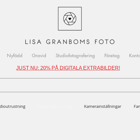
Nyfödd
Gravid
Studiofotografering
Företag
Kont
JUST NU: 20% PÅ DIGITALA EXTRABILDER!
dioutrustning
Personligt om mig
Kamerainställningar
Fam
n