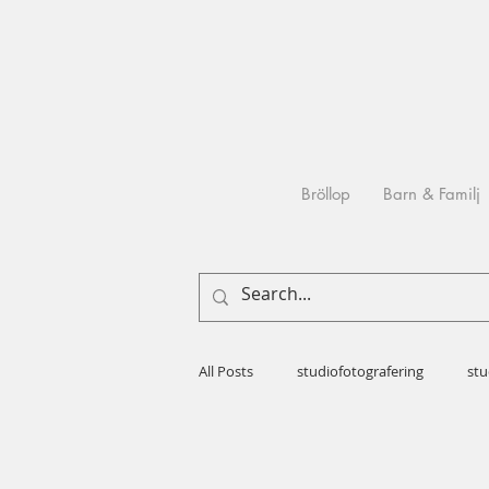
Bröllop
Barn & Familj
All Posts
studiofotografering
stu
Bröllopsfotografering
Processe