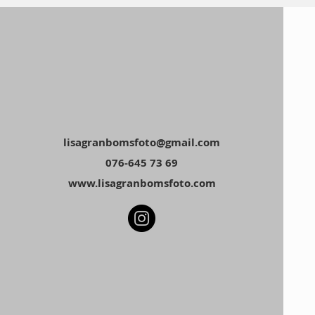
lisagranbomsfoto@gmail.com
076-645 73 69
www.lisagranbomsfoto.com