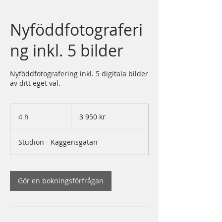
Nyföddfotograferi
ng inkl. 5 bilder
Nyföddfotografering inkl. 5 digitala bilder
av ditt eget val.
3 950
svenska
4 h
4
3 950 kr
kronor
h
Studion - Kaggensgatan
Gör en bokningsförfrågan