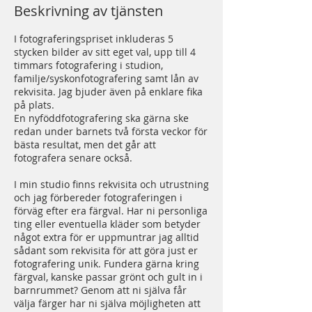
Beskrivning av tjänsten
I fotograferingspriset inkluderas 5
stycken bilder av sitt eget val, upp till 4
timmars fotografering i studion,
familje/syskonfotografering samt lån av
rekvisita. Jag bjuder även på enklare fika
på plats.
En nyföddfotografering ska gärna ske
redan under barnets två första veckor för
bästa resultat, men det går att
fotografera senare också.
I min studio finns rekvisita och utrustning
och jag förbereder fotograferingen i
förväg efter era färgval. Har ni personliga
ting eller eventuella kläder som betyder
något extra för er uppmuntrar jag alltid
sådant som rekvisita för att göra just er
fotografering unik. Fundera gärna kring
färgval, kanske passar grönt och gult in i
barnrummet? Genom att ni själva får
välja färger har ni själva möjligheten att