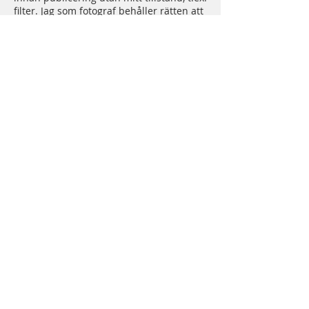
filter. Jag som fotograf behåller rätten att
använda eventuella bilder i
marknadsföring eller på sociala medier.
Vill ni inte att bilder på er publiceras på
mina sidor kommer jag givetvis inte
publicera era bilder. Säg i så fall till mig
under ert fotograferingstillfälle.
Kontaktuppgifter
+ 0766457369
lisagranbomsfoto@gmail.com
LISA GRANBOM