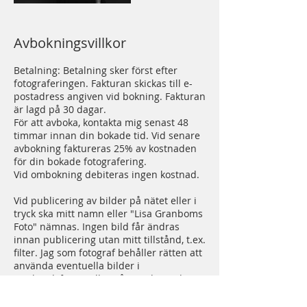
Avbokningsvillkor
Betalning: Betalning sker först efter
fotograferingen. Fakturan skickas till e-
postadress angiven vid bokning. Fakturan
är lagd på 30 dagar.
För att avboka, kontakta mig senast 48
timmar innan din bokade tid. Vid senare
avbokning faktureras 25% av kostnaden
för din bokade fotografering.
Vid ombokning debiteras ingen kostnad.
Vid publicering av bilder på nätet eller i
tryck ska mitt namn eller "Lisa Granboms
Foto" nämnas. Ingen bild får ändras
innan publicering utan mitt tillstånd, t.ex.
filter. Jag som fotograf behåller rätten att
använda eventuella bilder i
marknadsföring eller på sociala medier.
Vill ni inte att bilder på er publiceras på
mina sidor kommer jag givetvis inte