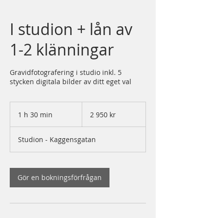
I studion + lån av
1-2 klänningar
Gravidfotografering i studio inkl. 5
stycken digitala bilder av ditt eget val
2 950
svenska
1 h 30 min
1
2 950 kr
kronor
3
0
Studion - Kaggensgatan
m
i
n
Gör en bokningsförfrågan