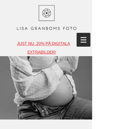
JUST NU: 20% PÅ DIGITALA
EXTRABILDER!