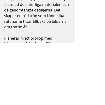
fint med de naturliga materialen och 
de genomtänkta detaljerna. Det 
skapar en röd tråd som känns lika 
rätt när ni tittar tillbaka på bilderna 
om trettio år.
Planerar ni ett bröllop med 
hållbarhet i fokus? Jag hjälper er 
gärna att fånga dessa val och er 
unika stämning på bild!
Bröllopsfotografering
Senaste inlägg
Visa alla