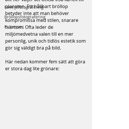
planeten. Ett hållbart bröllop 
Familjefotografering
betyder inte att man behöver 
Bröllopsfotografering
kompromissa med stilen, snarare 
Processen
tvärtom. Ofta leder de 
miljömedvetna valen till en mer 
personlig, unik och tidlös estetik som 
gör sig väldigt bra på bild.
Här nedan kommer fem sätt att göra 
er stora dag lite grönare: