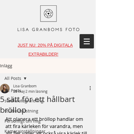
JUST NU: 20% PÅ DIGITALA
EXTRABILDER!
Inlägg
All Posts
Lisa Granbom
All Posts
28 maj
2 min läsning
5 sätt för ett hållbart
studiofotografering
bröllop
studioutrustning
Att planera ett bröllop handlar om 
Personligt om mig
att fira kärleken för varandra, men 
Kamerainställningar
allt fler väljer att också visa kärlek till 