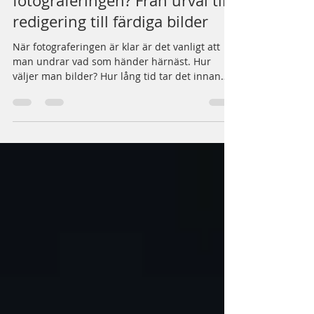
Vad händer efter
fotograferingen? Från urval till
redigering till färdiga bilder
När fotograferingen är klar är det vanligt att
man undrar vad som händer härnäst. Hur
väljer man bilder? Hur lång tid tar det innan
man får dem? Hur går redigeringen egentligen
till? Här kommer jag guida dig genom hela
processen, från urval till färdiga bilder. Mitt
mål är att du som kund ska känna dig trygg,
informerad och kunna njuta av upplevelsen
hela vägen fram. Urval Inom några dagar efter
fotograferingen kommer du få ett mejl med en
länk till ditt personliga urvalsgall